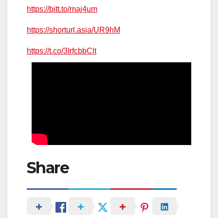
https://bitt.to/maj4um
https://shorturl.asia/UR9hM
https://t.co/3IrfcbbClt
Share