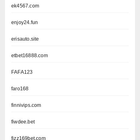
ek4567.com
enjoy24.fun
erisauto.site
etbet16888.com
FAFA123
faro168
finnivips.com
fiwdee.bet
fizz169bet.com