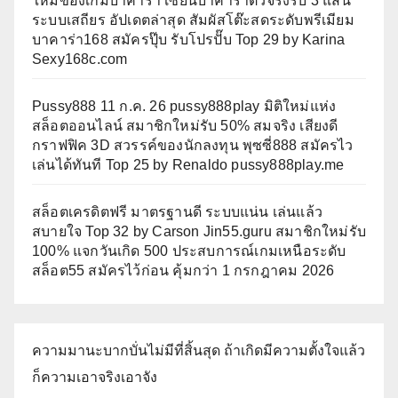
ใหม่ของเกมบาคาร่า เซียนบาคาร่าตัวจริงรับ 3 แสน
ระบบเสถียร อัปเดตล่าสุด สัมผัสโต๊ะสดระดับพรีเมียม
บาคาร่า168 สมัครปุ๊บ รับโปรปั๊บ Top 29 by Karina
Sexy168c.com
Pussy888 11 ก.ค. 26 pussy888play มิติใหม่แห่ง
สล็อตออนไลน์ สมาชิกใหม่รับ 50% สมจริง เสียงดี
กราฟฟิค 3D สวรรค์ของนักลงทุน พุซซี่888 สมัครไว
เล่นได้ทันที Top 25 by Renaldo pussy888play.me
สล็อตเครดิตฟรี มาตรฐานดี ระบบแน่น เล่นแล้ว
สบายใจ Top 32 by Carson Jin55.guru สมาชิกใหม่รับ
100% แจกวันเกิด 500 ประสบการณ์เกมเหนือระดับ
สล็อต55 สมัครไว้ก่อน คุ้มกว่า 1 กรกฎาคม 2026
ความมานะบากบั่นไม่มีที่สิ้นสุด ถ้าเกิดมีความตั้งใจแล้ว
ก็ความเอาจริงเอาจัง