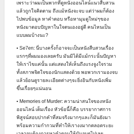
เพราะว่าผมเป็นพวกที่ดูหนังออนไลน์แนวสืบสวน
แล้วถูกใจคิดตาม ถึงแม้หนังจะจบ แต่ว่าผมก็ต้อง
ไปพบข้อมูล หาคำตอบ หรือหามุมดูใหม่ๆของ
หนังมาตอบปัญหาในใจตนเองอยู่ดี คนไหนเป็น
แบบผมบ้างนะ?
• Se7en: นี่บางครั้งก็อาจจะเป็นหนังสืบสวนเรื่อง
แรกๆที่ผมมองเลยครับ มันมิได้มีแม้กระนั้นปัญหา
ให้เราไขแค่นั้น แต่แสดงให้เห็นถึงแรงจูงใจรวม
ทั้งสภาพจิตใจของนักแสดงด้วย พอพวกเรามองจบ
แล้วย้อนดูรายละเอียดต่างๆจะยิ่งอินกับหนังเพิ่ม
ขึ้นเรื่อยๆแน่นอน
• Memories of Murder: ความน่าสนใจของหนัง
ออนไลน์ เต็มเรื่อง หัวข้อนี้ก็คือ บรรยากาศการ
พิสูจน์สอบปากคำที่สมจริงมากๆและก็มันยังมา
พร้อมความกำกวมที่ทำให้เรางงมากตลอดระยะ
เวลาจนต้องการหาคำตอบให้มันจบๆไปเลย